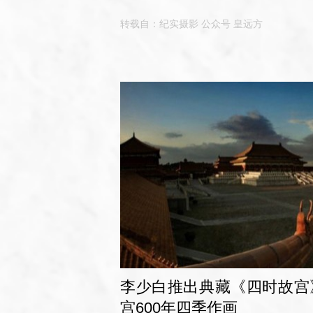
始，摄影在社会公益方面发挥了重要作用，
转载自：纪实摄影 公众号 皇远方
逐渐获得社会的赞誉并深入人心。
李少白推出典藏《四时故宫
宫600年四季作画