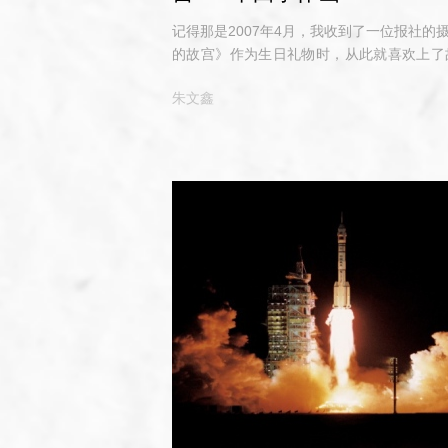
记得那是2007年4月，我收到了一位报社
的故宫》作为生日礼物时，从此就喜欢上了
师的构图去捕捉故宫的光与影。每一次入宫
朱文鑫
角中，去领略故宫空间、时间上的辉煌、梦幻
020