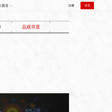
方频道
注册
登录
影
品观寻度