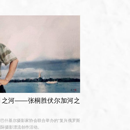
月之河——张桐胜伏尔加河之
巴什基尔摄影家协会联合举办的“复兴俄罗斯
国际摄影漂流创作活动。