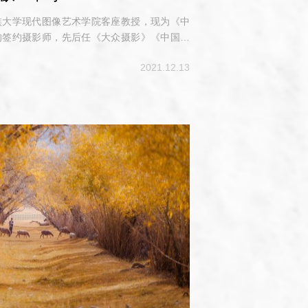
族大学现代图像艺术学院客座教授，现为《中
的签约摄影师，先后任《大众摄影》《中国摄
影》《数字生活》等杂志编委。著有《李少白
2021.12.13
》《伟大的长城》《走进故宫》《中国长城之