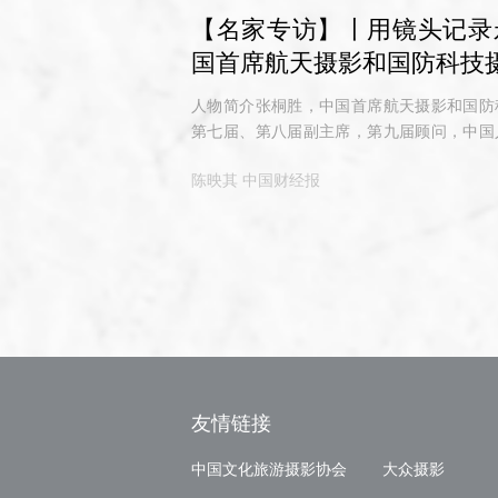
【名家专访】〡用镜头记录
国首席航天摄影和国防科技摄影
人物简介张桐胜，中国首席航天摄影和国防
第七届、第八届副主席，第九届顾问，中国
获中国航天摄影飞天奖、首届中国载人航天
陈映其 中国财经报
的午后，我们驱车前往顺义，在雅昌艺术
胜。他热情地招呼我
友情链接
中国文化旅游摄影协会
大众摄影