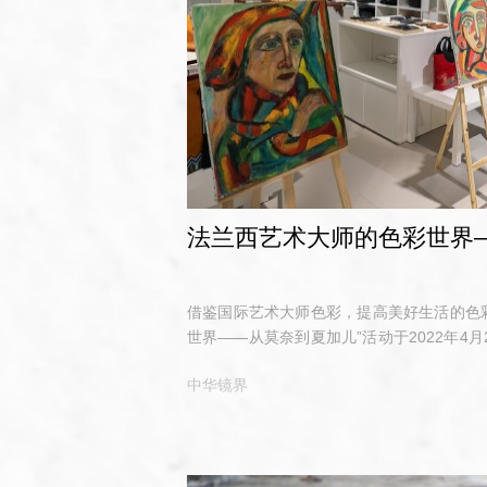
法兰西艺术大师的色彩世界
借鉴国际艺术大师色彩，提高美好生活的色
世界——从莫奈到夏加儿”活动于2022年4
尚艺术中心顺利举办。（“法兰西艺术大师的
中华镜界
动海报）随着智能手机日益普及，拍照拍视
见