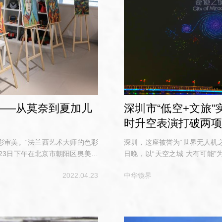
——从莫奈到夏加儿
深圳市“低空+文旅”
时升空表演打破两项吉
彩审美。“法兰西艺术大师的色彩
深圳，这座被誉为“世界无人机之
月23日下午在北京市朝阳区奥美时
日晚，以“天空之城 大有可能
色彩世界——从莫奈到夏加儿”活
园上空华丽绽放，10197架无
2022.04.23
中华镜界
频已经成为民众日常生活中司空
术完美融合的视觉盛宴。这场盛