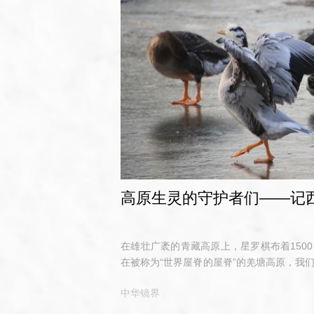
高原生灵的守护者们——记
在雄壮广袤的青藏高原上，星罗棋布着150
在被称为“世界屋脊的屋脊”的羌塘高原，我
三个湖泊之间。
中华镜界