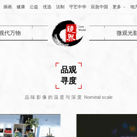
插画
健康
公益
优选
法制
守艺中华
应急中国
更多
地
视代万物
微观光
品观
寻度
品 味 影 像 的 温 度 与 深 度 Nominal scale