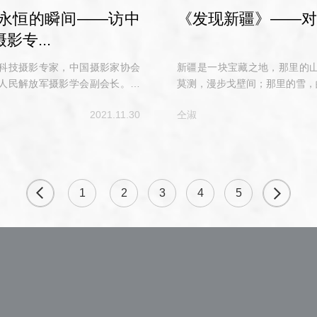
永恒的瞬间——访中
《发现新疆》——对
专...
科技摄影专家，中国摄影家协会
新疆是一块宝藏之地，那里的
人民解放军摄影学会副会长。曾
莫测，漫步戈壁间；那里的雪，
工程摄影贡献奖等。一个暖融融
2021.11.30
仝淑
中心见到了早早等着我们的张桐
1
2
3
下一页
4
5
上一页