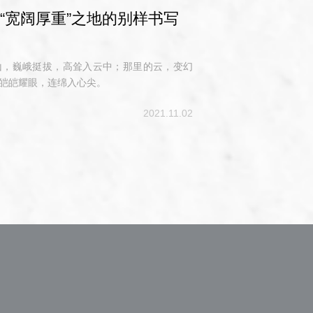
“宽阔厚重”之地的别样书写
山，巍峨挺拔，高耸入云中；那里的云，变幻
皑皑耀眼，连绵入心尖。
2021.11.02