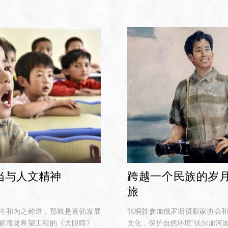
当与人文精神
跨越一个民族的岁
旅
注和为之称道，那就是蓬勃发展
张桐胜参加俄罗斯摄影家协会和
解海龙希望工程的《大眼睛》开
文化，保护自然环境”伏尔加河