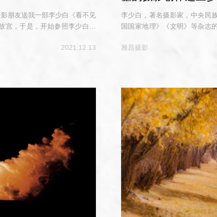
的摄影朋友送我一部李少白《看不见
李少白，著名摄影家，中央民
故宫，于是，开始参照李少白老
国国家地理》《文明》等杂志
，李少白先生拍摄的故宫作品视
影》《摄影与摄像》《数码摄
2021.12.13
雅昌摄影
与神秘。那么，时隔13年后的2
摄影作品选》《神秘的紫禁城
最——司马台长城