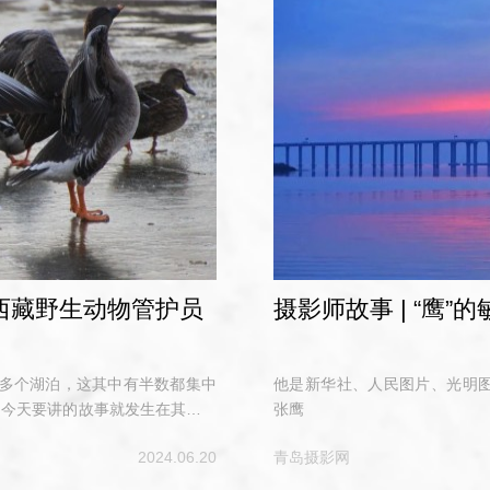
西藏野生动物管护员
摄影师故事 | “鹰
0多个湖泊，这其中有半数都集中
他是新华社、人民图片、光明
们今天要讲的故事就发生在其中的
张鹰
2024.06.20
青岛摄影网