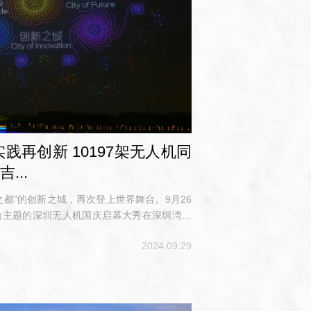
实践再创新 10197架无人机同
...
都”的创新之城，再次登上世界舞台。9月26
”为主题的深圳无人机国庆启幕大秀在深圳湾公
人机同时升空，为市民游客带来了一场科技与艺
2024.09.29
大的无人机编队光影秀，既是深圳低空经济