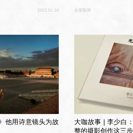
在完成摄影人的职责之后，已经
2022.01.10
众望新闻
》他用诗意镜头为故
大咖故事 | 李少
整的摄影创作这三步